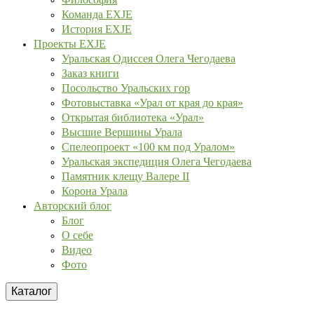
Команда EXJE
История EXJE
Проекты EXJE
Уральская Одиссея Олега Чегодаева
Заказ книги
Посольство Уральских гор
Фотовыставка «Урал от края до края»
Открытая библиотека «Урал»
Высшие Вершины Урала
Спелеопроект «100 км под Уралом»
Уральская экспедиция Олега Чегодаева
Памятник клещу Валере II
Корона Урала
Авторский блог
Блог
О себе
Видео
Фото
Каталог