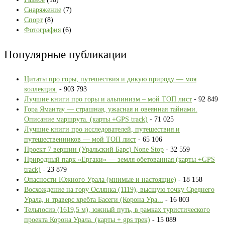
Снаряжение
(7)
Спорт
(8)
Фотография
(6)
Популярные публикации
Цитаты про горы, путешествия и дикую природу — моя
коллекция.
- 903 793
Лучшие книги про горы и альпинизм – мой ТОП лист
- 92 849
Гора Ямантау — страшная, ужасная и овеянная тайнами.
Описание маршрута. (карты +GPS track)
- 71 025
Лучшие книги про исследователей, путешествия и
путешественников — мой ТОП лист
- 65 106
Проект 7 вершин (Уральский Барс) None Stop
- 32 559
Природный парк «Ергаки» — земля обетованная (карты +GPS
track)
- 23 879
Опасности Южного Урала (мнимые и настоящие)
- 18 158
Восхождение на гору Ослянка (1119), высшую точку Среднего
Урала, и траверс хребта Басеги (Корона Ура...
- 16 803
Тельпосиз (1619,5 м), южный путь, в рамках туристического
проекта Корона Урала. (карты + gps трек)
- 15 089