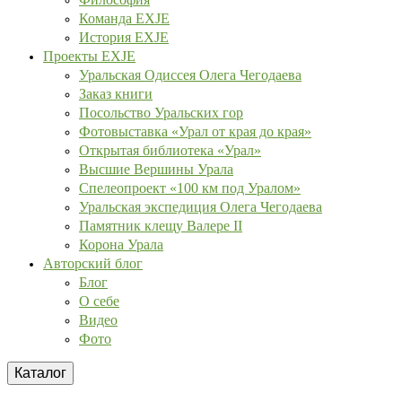
Команда EXJE
История EXJE
Проекты EXJE
Уральская Одиссея Олега Чегодаева
Заказ книги
Посольство Уральских гор
Фотовыставка «Урал от края до края»
Открытая библиотека «Урал»
Высшие Вершины Урала
Спелеопроект «100 км под Уралом»
Уральская экспедиция Олега Чегодаева
Памятник клещу Валере II
Корона Урала
Авторский блог
Блог
О себе
Видео
Фото
Каталог