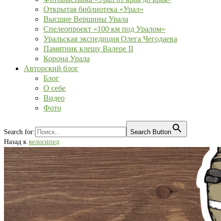
Открытая библиотека «Урал»
Высшие Вершины Урала
Спелеопроект «100 км под Уралом»
Уральская экспедиция Олега Чегодаева
Памятник клещу Валере II
Корона Урала
Авторский блог
Блог
О себе
Видео
Фото
Search for:
Search Button
Назад к
велосипед