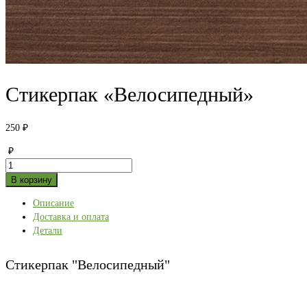
Стикерпак «Велосипедный»
250
₽
₽
Количество
товара
В корзину
Стикерпак
Описание
"Велосипедный"
Доставка и оплата
Детали
Стикерпак "Велосипедный"