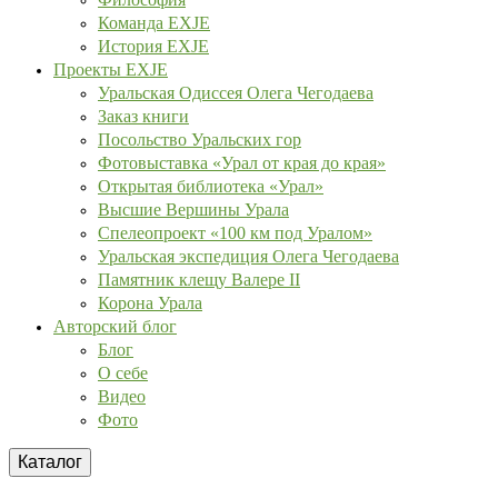
Команда EXJE
История EXJE
Проекты EXJE
Уральская Одиссея Олега Чегодаева
Заказ книги
Посольство Уральских гор
Фотовыставка «Урал от края до края»
Открытая библиотека «Урал»
Высшие Вершины Урала
Спелеопроект «100 км под Уралом»
Уральская экспедиция Олега Чегодаева
Памятник клещу Валере II
Корона Урала
Авторский блог
Блог
О себе
Видео
Фото
Каталог