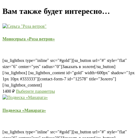
Вам также будет интересно…
Моносерьга «Роза ветров»
[su_lightbox type="inline" src="#gold"][su_button url="#" style="flat"
size="6" center="yes" radius="0"]Заказать в золоте[/su_button]
[/su_lightbox] [su_lightbox_content id="gold" width=600px" shadow="1px
1px 10px #333333"][contact-form-7 id="12578" title="Золото"]
[/su_lightbox_content]
1400
₽
Выберите параметры
Подвеска «Манарага»
[su_lightbox type="inline" src="#gold"][su_button url="#" style="flat"