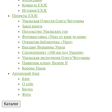
Команда EXJE
История EXJE
Проекты EXJE
Уральская Одиссея Олега Чегодаева
Заказ книги
Посольство Уральских гор
Фотовыставка «Урал от края до края»
Открытая библиотека «Урал»
Высшие Вершины Урала
Спелеопроект «100 км под Уралом»
Уральская экспедиция Олега Чегодаева
Памятник клещу Валере II
Корона Урала
Авторский блог
Блог
О себе
Видео
Фото
Каталог