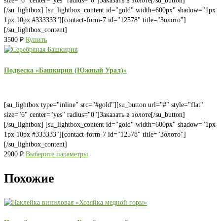
size="6" center="yes" radius="0"]Заказать в золоте[/su_button]
[/su_lightbox] [su_lightbox_content id="gold" width=600px" shadow="1px
1px 10px #333333"][contact-form-7 id="12578" title="Золото"]
[/su_lightbox_content]
3500
₽
Купить
Подвеска «Башкирия (Южный Урал)»
[su_lightbox type="inline" src="#gold"][su_button url="#" style="flat"
size="6" center="yes" radius="0"]Заказать в золоте[/su_button]
[/su_lightbox] [su_lightbox_content id="gold" width=600px" shadow="1px
1px 10px #333333"][contact-form-7 id="12578" title="Золото"]
[/su_lightbox_content]
2900
₽
Выберите параметры
Похожие