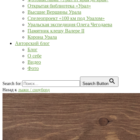
Открытая библиотека «Урал»
Высшие Вершины Урала
Спелеопроект «100 км под Уралом»
Уральская экспедиция Олега Чегодаева
Памятник клещу Валере II
Корона Урала
Авторский блог
Блог
О себе
Видео
Фото
Search for:
Search Button
Назад к
лыжи / сноуборд