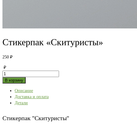
Стикерпак «Скитуристы»
250
₽
₽
Количество
товара
В корзину
Стикерпак
Описание
"Скитуристы"
Доставка и оплата
Детали
Стикерпак "Скитуристы"