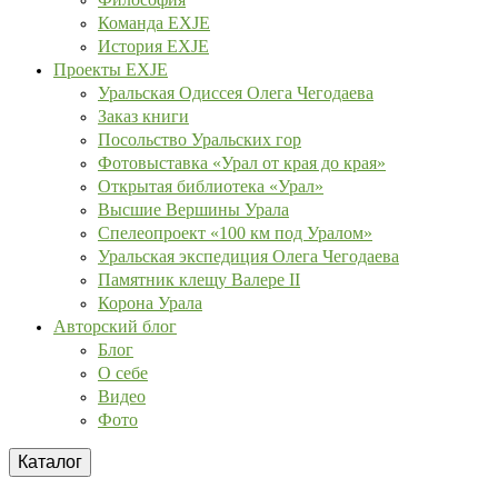
Команда EXJE
История EXJE
Проекты EXJE
Уральская Одиссея Олега Чегодаева
Заказ книги
Посольство Уральских гор
Фотовыставка «Урал от края до края»
Открытая библиотека «Урал»
Высшие Вершины Урала
Спелеопроект «100 км под Уралом»
Уральская экспедиция Олега Чегодаева
Памятник клещу Валере II
Корона Урала
Авторский блог
Блог
О себе
Видео
Фото
Каталог