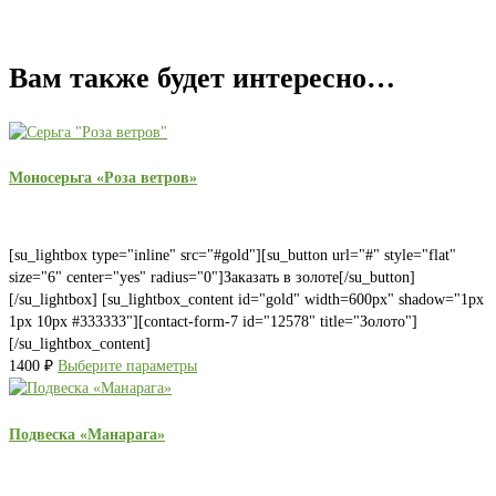
Вам также будет интересно…
Моносерьга «Роза ветров»
[su_lightbox type="inline" src="#gold"][su_button url="#" style="flat"
size="6" center="yes" radius="0"]Заказать в золоте[/su_button]
[/su_lightbox] [su_lightbox_content id="gold" width=600px" shadow="1px
1px 10px #333333"][contact-form-7 id="12578" title="Золото"]
[/su_lightbox_content]
1400
₽
Выберите параметры
Подвеска «Манарага»