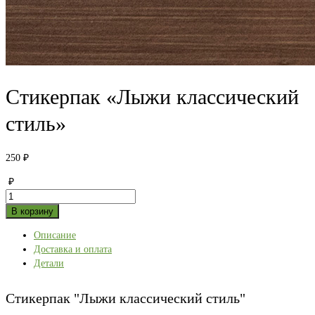
Стикерпак «Лыжи классический
стиль»
250
₽
₽
Количество
товара
В корзину
Стикерпак
Описание
"Лыжи
Доставка и оплата
классический
Детали
стиль"
Стикерпак "Лыжи классический стиль"