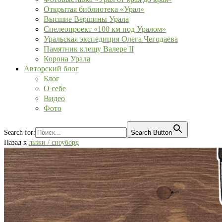
Открытая библиотека «Урал»
Высшие Вершины Урала
Спелеопроект «100 км под Уралом»
Уральская экспедиция Олега Чегодаева
Памятник клещу Валере II
Корона Урала
Авторский блог
Блог
О себе
Видео
Фото
Search for:
Search Button
Назад к
лыжи / сноуборд