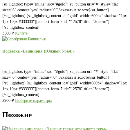
[su_lightbox type="inline" src="#gold"][su_button url="#" style="flat"
size="6" center="yes" radius="0"]Заказать в золоте[/su_button]
[/su_lightbox] [su_lightbox_content id="gold" width=600px" shadow="1px
1px 10px #333333"][contact-form-7 id="12578" title="Золото"]
[/su_lightbox_content]
3500
₽
Купить
Подвеска «Башкирия (Южный Урал)»
[su_lightbox type="inline" src="#gold"][su_button url="#" style="flat"
size="6" center="yes" radius="0"]Заказать в золоте[/su_button]
[/su_lightbox] [su_lightbox_content id="gold" width=600px" shadow="1px
1px 10px #333333"][contact-form-7 id="12578" title="Золото"]
[/su_lightbox_content]
2900
₽
Выберите параметры
Похожие