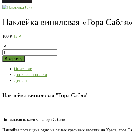
Наклейка виниловая «Гора Сабля
Первоначальная
Текущая
100
₽
45
₽
цена
цена:
₽
составляла
45 ₽.
Количество
100 ₽.
товара
В корзину
Наклейка
Описание
виниловая
Доставка и оплата
"Гора
Детали
Сабля"
Наклейка виниловая "Гора Сабля"
Виниловая наклейка «Гора Сабля»
Наклейка посвящена одно из самых красивых вершин на Урале, горе Са