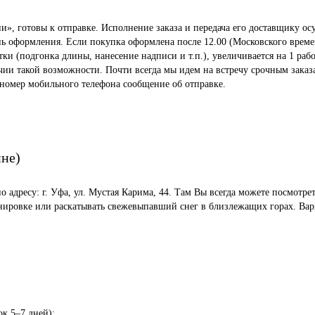
», готовы к отправке. Исполнение заказа и передача его доставщику осу
ень оформления. Если покупка оформлена после 12.00 (Московского време
 (подгонка длины, нанесение надписи и т.п.), увеличивается на 1 рабо
ичии такой возможности. Почти всегда мы идем на встречу срочным заказ
 номер мобильного телефона сообщение об отправке.
ине)
по адресу: г. Уфа, ул. Мустая Карима, 44. Там Вы всегда можете посмот
енировке или раскатывать свежевыпавший снег в близлежащих горах. Вар
ок 5–7 дней);