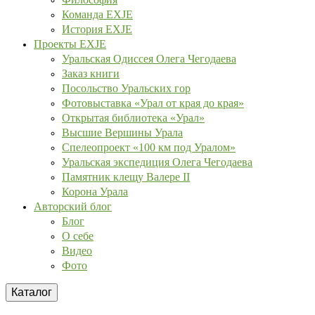
Команда EXJE
История EXJE
Проекты EXJE
Уральская Одиссея Олега Чегодаева
Заказ книги
Посольство Уральских гор
Фотовыставка «Урал от края до края»
Открытая библиотека «Урал»
Высшие Вершины Урала
Спелеопроект «100 км под Уралом»
Уральская экспедиция Олега Чегодаева
Памятник клещу Валере II
Корона Урала
Авторский блог
Блог
О себе
Видео
Фото
Каталог