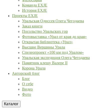
Команда EXJE
История EXJE
Проекты EXJE
Уральская Одиссея Олега Чегодаева
Заказ книги
Посольство Уральских гор
Фотовыставка «Урал от края до края»
Открытая библиотека «Урал»
Высшие Вершины Урала
Спелеопроект «100 км под Уралом»
Уральская экспедиция Олега Чегодаева
Памятник клещу Валере II
Корона Урала
Авторский блог
Блог
О себе
Видео
Фото
Каталог