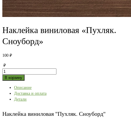
Наклейка виниловая «Пухляк.
Сноуборд»
100
₽
₽
Количество
товара
В корзину
Наклейка
Описание
виниловая
Доставка и оплата
"Пухляк.
Детали
Сноуборд"
Наклейка виниловая "Пухляк. Сноуборд"