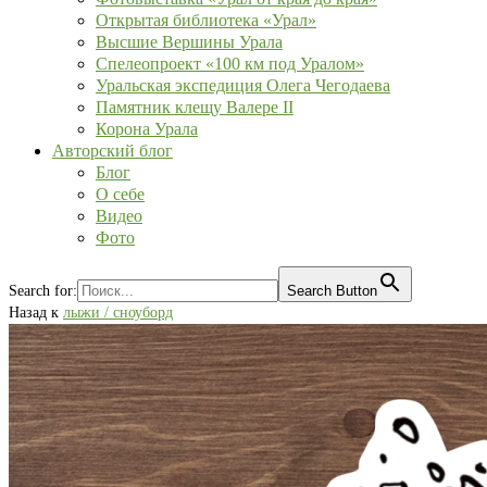
Открытая библиотека «Урал»
Высшие Вершины Урала
Спелеопроект «100 км под Уралом»
Уральская экспедиция Олега Чегодаева
Памятник клещу Валере II
Корона Урала
Авторский блог
Блог
О себе
Видео
Фото
Search for:
Search Button
Назад к
лыжи / сноуборд