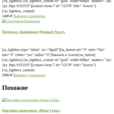
[/su_lightbox] [su_lightbox_content id="gold" width=600px" shadow="1px
1px 10px #333333"][contact-form-7 id="12578" title="Золото"]
[/su_lightbox_content]
1400
₽
Выберите параметры
Подвеска «Башкирия (Южный Урал)»
[su_lightbox type="inline" src="#gold"][su_button url="#" style="flat"
size="6" center="yes" radius="0"]Заказать в золоте[/su_button]
[/su_lightbox] [su_lightbox_content id="gold" width=600px" shadow="1px
1px 10px #333333"][contact-form-7 id="12578" title="Золото"]
[/su_lightbox_content]
2900
₽
Выберите параметры
Похожие
Наклейка виниловая «Home Горы»