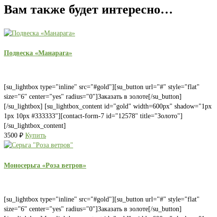
Вам также будет интересно…
Подвеска «Манарага»
[su_lightbox type="inline" src="#gold"][su_button url="#" style="flat"
size="6" center="yes" radius="0"]Заказать в золоте[/su_button]
[/su_lightbox] [su_lightbox_content id="gold" width=600px" shadow="1px
1px 10px #333333"][contact-form-7 id="12578" title="Золото"]
[/su_lightbox_content]
3500
₽
Купить
Моносерьга «Роза ветров»
[su_lightbox type="inline" src="#gold"][su_button url="#" style="flat"
size="6" center="yes" radius="0"]Заказать в золоте[/su_button]