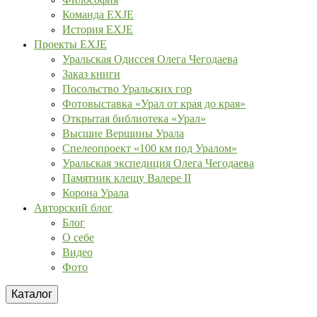
Команда EXJE
История EXJE
Проекты EXJE
Уральская Одиссея Олега Чегодаева
Заказ книги
Посольство Уральских гор
Фотовыставка «Урал от края до края»
Открытая библиотека «Урал»
Высшие Вершины Урала
Спелеопроект «100 км под Уралом»
Уральская экспедиция Олега Чегодаева
Памятник клещу Валере II
Корона Урала
Авторский блог
Блог
О себе
Видео
Фото
Каталог