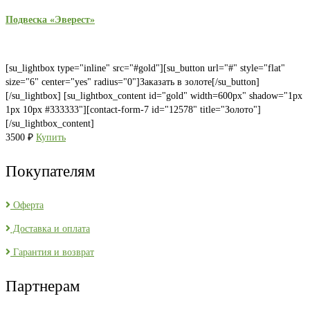
Подвеска «Эверест»
[su_lightbox type="inline" src="#gold"][su_button url="#" style="flat"
size="6" center="yes" radius="0"]Заказать в золоте[/su_button]
[/su_lightbox] [su_lightbox_content id="gold" width=600px" shadow="1px
1px 10px #333333"][contact-form-7 id="12578" title="Золото"]
[/su_lightbox_content]
3500
₽
Купить
Покупателям
Оферта
Доставка и оплата
Гарантия и возврат
Партнерам