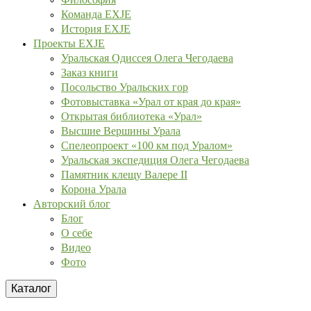
Команда EXJE
История EXJE
Проекты EXJE
Уральская Одиссея Олега Чегодаева
Заказ книги
Посольство Уральских гор
Фотовыставка «Урал от края до края»
Открытая библиотека «Урал»
Высшие Вершины Урала
Спелеопроект «100 км под Уралом»
Уральская экспедиция Олега Чегодаева
Памятник клещу Валере II
Корона Урала
Авторский блог
Блог
О себе
Видео
Фото
Каталог