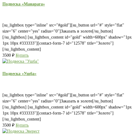
Подвеска «Манарага»
[su_lightbox type="inline" src="#gold"][su_button url="#" style="flat"
size="6" center="yes" radius="0"]Заказать в золоте[/su_button]
[/su_lightbox] [su_lightbox_content id="gold" width=600px" shadow="1px
1px 10px #333333"][contact-form-7 id="12578" title="Золото"]
[/su_lightbox_content]
3500
₽
Купить
Подвеска «Ушба»
[su_lightbox type="inline" src="#gold"][su_button url="#" style="flat"
size="6" center="yes" radius="0"]Заказать в золоте[/su_button]
[/su_lightbox] [su_lightbox_content id="gold" width=600px" shadow="1px
1px 10px #333333"][contact-form-7 id="12578" title="Золото"]
[/su_lightbox_content]
3500
₽
Купить