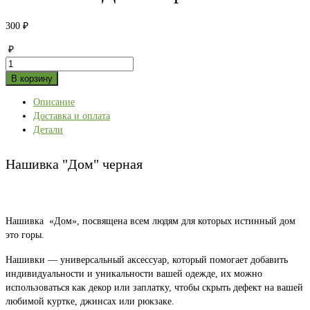
300
₽
₽
Количество
товара
В корзину
Нашивка
Описание
"Дом"
Доставка и оплата
черная
Детали
Нашивка "Дом" черная
Нашивка «Дом», посвящена всем людям для которых истинный дом
это горы.
Нашивки — универсальный аксессуар, который помогает добавить
индивидуальности и уникальности вашей одежде, их можно
использоваться как декор или заплатку, чтобы скрыть дефект на вашей
любимой куртке, джинсах или рюкзаке.