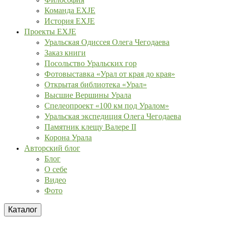
Команда EXJE
История EXJE
Проекты EXJE
Уральская Одиссея Олега Чегодаева
Заказ книги
Посольство Уральских гор
Фотовыставка «Урал от края до края»
Открытая библиотека «Урал»
Высшие Вершины Урала
Спелеопроект «100 км под Уралом»
Уральская экспедиция Олега Чегодаева
Памятник клещу Валере II
Корона Урала
Авторский блог
Блог
О себе
Видео
Фото
Каталог