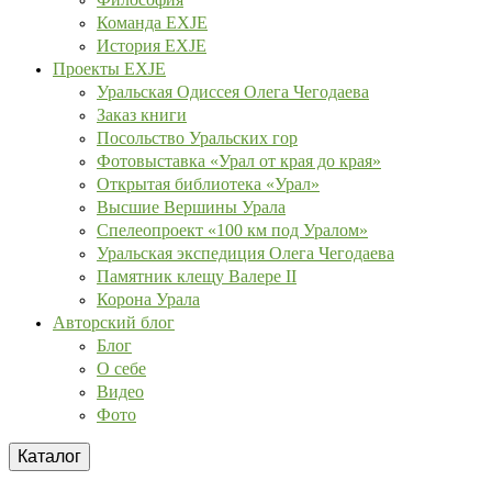
Команда EXJE
История EXJE
Проекты EXJE
Уральская Одиссея Олега Чегодаева
Заказ книги
Посольство Уральских гор
Фотовыставка «Урал от края до края»
Открытая библиотека «Урал»
Высшие Вершины Урала
Спелеопроект «100 км под Уралом»
Уральская экспедиция Олега Чегодаева
Памятник клещу Валере II
Корона Урала
Авторский блог
Блог
О себе
Видео
Фото
Каталог