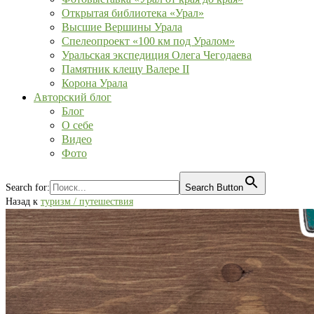
Открытая библиотека «Урал»
Высшие Вершины Урала
Спелеопроект «100 км под Уралом»
Уральская экспедиция Олега Чегодаева
Памятник клещу Валере II
Корона Урала
Авторский блог
Блог
О себе
Видео
Фото
Search for:
Search Button
Назад к
туризм / путешествия