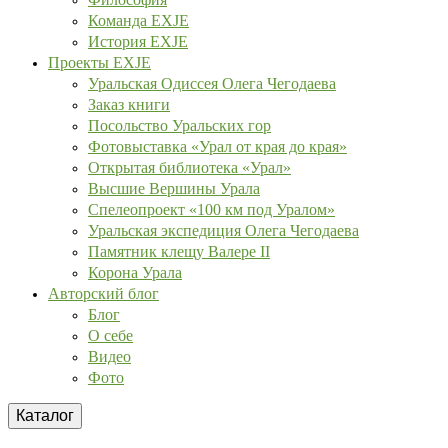
Команда EXJE
История EXJE
Проекты EXJE
Уральская Одиссея Олега Чегодаева
Заказ книги
Посольство Уральских гор
Фотовыставка «Урал от края до края»
Открытая библиотека «Урал»
Высшие Вершины Урала
Спелеопроект «100 км под Уралом»
Уральская экспедиция Олега Чегодаева
Памятник клещу Валере II
Корона Урала
Авторский блог
Блог
О себе
Видео
Фото
Каталог