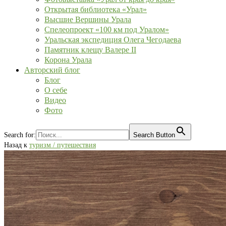
Открытая библиотека «Урал»
Высшие Вершины Урала
Спелеопроект «100 км под Уралом»
Уральская экспедиция Олега Чегодаева
Памятник клещу Валере II
Корона Урала
Авторский блог
Блог
О себе
Видео
Фото
Search for:
Search Button
Назад к
туризм / путешествия