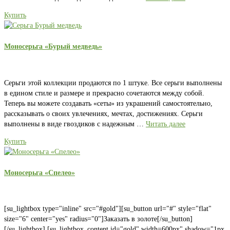
Купить
Моносерьга «Бурый медведь»
Серьги этой коллекции продаются по 1 штуке. Все серьги выполнены
в едином стиле и размере и прекрасно сочетаются между собой.
Теперь вы можете создавать «сеты» из украшений самостоятельно,
рассказывать о своих увлечениях, мечтах, достижениях. Серьги
выполнены в виде гвоздиков с надежным …
Читать далее
Купить
Моносерьга «Спелео»
[su_lightbox type="inline" src="#gold"][su_button url="#" style="flat"
size="6" center="yes" radius="0"]Заказать в золоте[/su_button]
[/su_lightbox] [su_lightbox_content id="gold" width=600px" shadow="1px