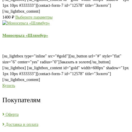
1px 10px #333333"][contact-form-7 id="12578" title="Золото"]
[/su_lightbox_content]
1400
₽
Выберите параметры
Моносерьга «Шлямбур»
[su_lightbox type="inline" src="#gold"][su_button url="#" style="flat"
size="6" center="yes" radius="0"]Заказать в золоте[/su_button]
[/su_lightbox] [su_lightbox_content id="gold" width=600px" shadow="1px
1px 10px #333333"][contact-form-7 id="12578" title="Золото"]
[/su_lightbox_content]
Купить
Покупателям
Оферта
Доставка и оплата