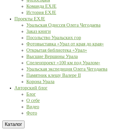
Команда EXJE
История EXJE
Проекты EXJE
Уральская Одиссея Олега Чегодаева
Заказ книги
Посольство Уральских гор
Фотовыставка «Урал от края до края»
Открытая библиотека «Урал»
Высшие Вершины Урала
Спелеопроект «100 км под Уралом»
Уральская экспедиция Олега Чегодаева
Памятник клещу Валере II
Корона Урала
Авторский блог
Блог
О себе
Видео
Фото
Каталог