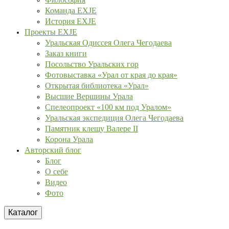
Команда EXJE
История EXJE
Проекты EXJE
Уральская Одиссея Олега Чегодаева
Заказ книги
Посольство Уральских гор
Фотовыставка «Урал от края до края»
Открытая библиотека «Урал»
Высшие Вершины Урала
Спелеопроект «100 км под Уралом»
Уральская экспедиция Олега Чегодаева
Памятник клещу Валере II
Корона Урала
Авторский блог
Блог
О себе
Видео
Фото
Каталог