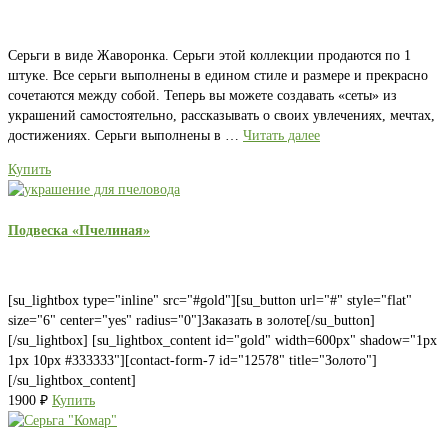
Серьги в виде Жаворонка. Серьги этой коллекции продаются по 1
штуке. Все серьги выполнены в едином стиле и размере и прекрасно
сочетаются между собой. Теперь вы можете создавать «сеты» из
украшений самостоятельно, рассказывать о своих увлечениях, мечтах,
достижениях. Серьги выполнены в …
Читать далее
Купить
Подвеска «Пчелиная»
[su_lightbox type="inline" src="#gold"][su_button url="#" style="flat"
size="6" center="yes" radius="0"]Заказать в золоте[/su_button]
[/su_lightbox] [su_lightbox_content id="gold" width=600px" shadow="1px
1px 10px #333333"][contact-form-7 id="12578" title="Золото"]
[/su_lightbox_content]
1900
₽
Купить