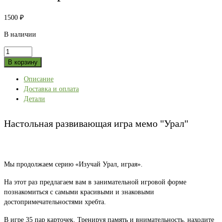
1500
₽
В наличии
Количество
товара
В корзину
Настольная
Описание
развивающая
Доставка и оплата
игра
Детали
мемо
"Урал"
Настольная развивающая игра мемо "Урал"
Мы продолжаем серию «Изучай Урал, играя».
На этот раз предлагаем вам в занимательной игровой форме
познакомиться с самыми красивыми и знаковыми
достопримечательностями хребта.
В игре 35 пар карточек. Тренируя память и внимательность, находите