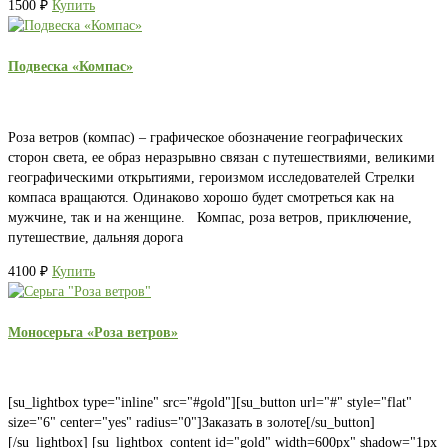
1500
₽
Купить
Подвеска «Компас»
Роза ветров (компас) – графическое обозначение географических
сторон света, ее образ неразрывно связан с путешествиями, великими
географическими открытиями, героизмом исследователей Стрелки
компаса вращаются. Одинаково хорошо будет смотреться как на
мужчине, так и на женщине. Компас, роза ветров, приключение,
путешествие, дальняя дорога
4100
₽
Купить
Моносерьга «Роза ветров»
[su_lightbox type="inline" src="#gold"][su_button url="#" style="flat"
size="6" center="yes" radius="0"]Заказать в золоте[/su_button]
[/su_lightbox] [su_lightbox_content id="gold" width=600px" shadow="1px