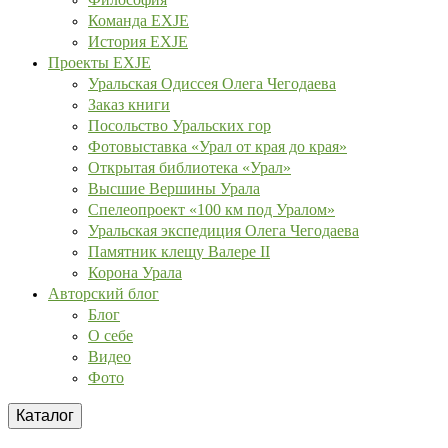
Команда EXJE
История EXJE
Проекты EXJE
Уральская Одиссея Олега Чегодаева
Заказ книги
Посольство Уральских гор
Фотовыставка «Урал от края до края»
Открытая библиотека «Урал»
Высшие Вершины Урала
Спелеопроект «100 км под Уралом»
Уральская экспедиция Олега Чегодаева
Памятник клещу Валере II
Корона Урала
Авторский блог
Блог
О себе
Видео
Фото
Каталог