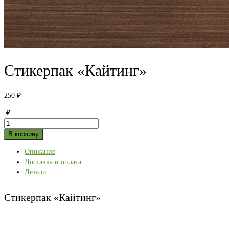
Стикерпак «Кайтинг»
250
₽
₽
Количество
товара
В корзину
Стикерпак
Описание
«Кайтинг»
Доставка и оплата
Детали
Стикерпак «Кайтинг»