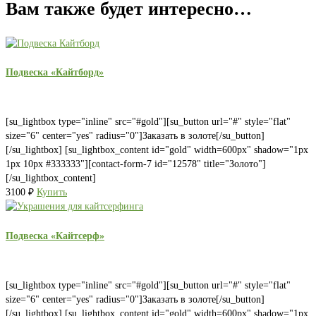
Вам также будет интересно…
Подвеска «Кайтборд»
[su_lightbox type="inline" src="#gold"][su_button url="#" style="flat"
size="6" center="yes" radius="0"]Заказать в золоте[/su_button]
[/su_lightbox] [su_lightbox_content id="gold" width=600px" shadow="1px
1px 10px #333333"][contact-form-7 id="12578" title="Золото"]
[/su_lightbox_content]
3100
₽
Купить
Подвеска «Кайтсерф»
[su_lightbox type="inline" src="#gold"][su_button url="#" style="flat"
size="6" center="yes" radius="0"]Заказать в золоте[/su_button]
[/su_lightbox] [su_lightbox_content id="gold" width=600px" shadow="1px