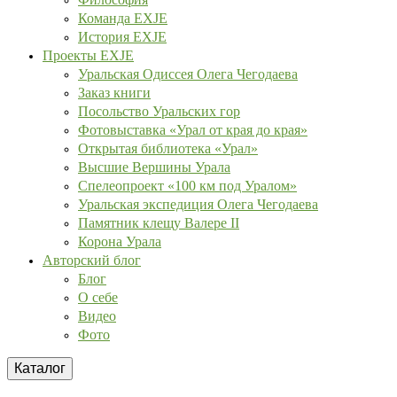
Команда EXJE
История EXJE
Проекты EXJE
Уральская Одиссея Олега Чегодаева
Заказ книги
Посольство Уральских гор
Фотовыставка «Урал от края до края»
Открытая библиотека «Урал»
Высшие Вершины Урала
Спелеопроект «100 км под Уралом»
Уральская экспедиция Олега Чегодаева
Памятник клещу Валере II
Корона Урала
Авторский блог
Блог
О себе
Видео
Фото
Каталог