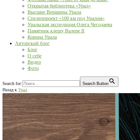
Открытая библиотека «Урал»
Высшие Вершины Урала
Спелеопроект «100 км под Уралом»
Уральская экспедиция Олега Чегодаева
Памятник клещу Валере II
Корона Урала
Авторский блог
Блог
О себе
Видео
Фото
Search for:
Search Button
Назад к
Урал