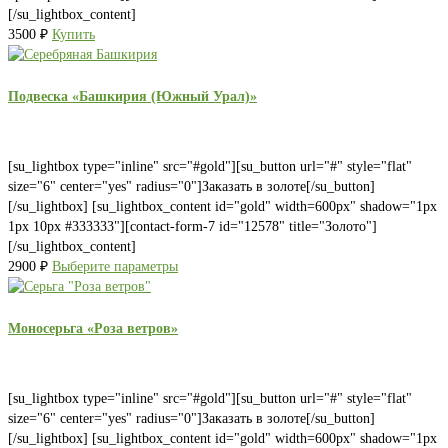
[/su_lightbox_content]
3500
₽
Купить
Подвеска «Башкирия (Южный Урал)»
[su_lightbox type="inline" src="#gold"][su_button url="#" style="flat"
size="6" center="yes" radius="0"]Заказать в золоте[/su_button]
[/su_lightbox] [su_lightbox_content id="gold" width=600px" shadow="1px
1px 10px #333333"][contact-form-7 id="12578" title="Золото"]
[/su_lightbox_content]
2900
₽
Выберите параметры
Моносерьга «Роза ветров»
[su_lightbox type="inline" src="#gold"][su_button url="#" style="flat"
size="6" center="yes" radius="0"]Заказать в золоте[/su_button]
[/su_lightbox] [su_lightbox_content id="gold" width=600px" shadow="1px