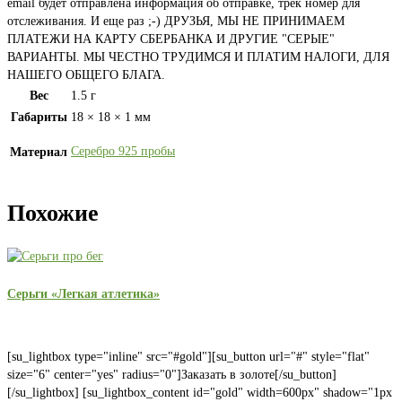
email будет отправлена информация об отправке, трек номер для
отслеживания. И еще раз ;-) ДРУЗЬЯ, МЫ НЕ ПРИНИМАЕМ
ПЛАТЕЖИ НА КАРТУ СБЕРБАНКА И ДРУГИЕ "СЕРЫЕ"
ВАРИАНТЫ. МЫ ЧЕСТНО ТРУДИМСЯ И ПЛАТИМ НАЛОГИ, ДЛЯ
НАШЕГО ОБЩЕГО БЛАГА.
Вес
1.5 г
Габариты
18 × 18 × 1 мм
Серебро 925 пробы
Материал
Похожие
Серьги «Легкая атлетика»
[su_lightbox type="inline" src="#gold"][su_button url="#" style="flat"
size="6" center="yes" radius="0"]Заказать в золоте[/su_button]
[/su_lightbox] [su_lightbox_content id="gold" width=600px" shadow="1px