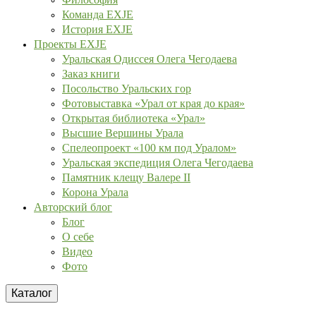
Команда EXJE
История EXJE
Проекты EXJE
Уральская Одиссея Олега Чегодаева
Заказ книги
Посольство Уральских гор
Фотовыставка «Урал от края до края»
Открытая библиотека «Урал»
Высшие Вершины Урала
Спелеопроект «100 км под Уралом»
Уральская экспедиция Олега Чегодаева
Памятник клещу Валере II
Корона Урала
Авторский блог
Блог
О себе
Видео
Фото
Каталог