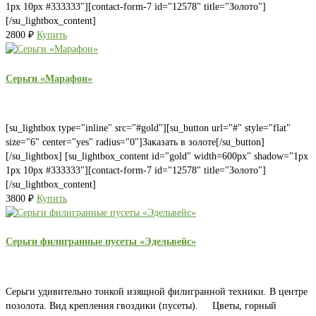
1px 10px #333333"][contact-form-7 id="12578" title="Золото"]
[/su_lightbox_content]
2800
₽
Купить
Серьги «Марафон»
[su_lightbox type="inline" src="#gold"][su_button url="#" style="flat"
size="6" center="yes" radius="0"]Заказать в золоте[/su_button]
[/su_lightbox] [su_lightbox_content id="gold" width=600px" shadow="1px
1px 10px #333333"][contact-form-7 id="12578" title="Золото"]
[/su_lightbox_content]
3800
₽
Купить
Серьги филигранные пусеты «Эдельвейс»
Серьги удивительно тонкой изящной филигранной техники. В центре
позолота. Вид крепления гвоздики (пусеты). Цветы, горный