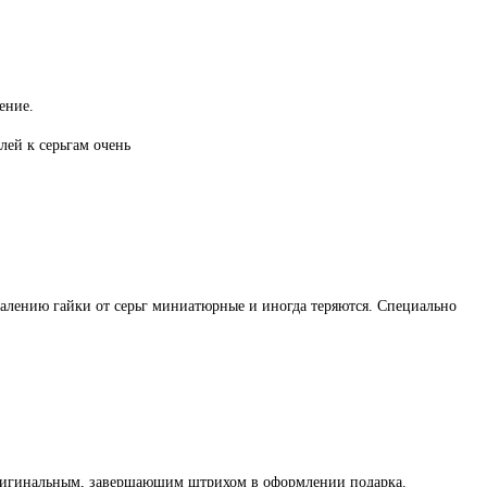
ение.
лей к серьгам очень
жалению гайки от серьг миниатюрные и иногда теряются. Специально
оригинальным, завершающим штрихом в оформлении подарка.