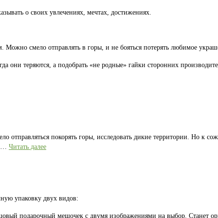
казывать о своих увлечениях, мечтах, достижениях.
 Можно смело отправлять в горы, и не бояться потерять любимое украш
гда они теряются, а подобрать «не родные» гайки сторонних производите
ело отправляться покорять горы, исследовать дикие территории. Но к со
е …
Читать далее
ную упаковку двух видов:
лщовый подарочный мешочек с двумя изображениями на выбор. Станет 