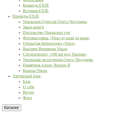
Команда EXJE
История EXJE
Проекты EXJE
Уральская Одиссея Олега Чегодаева
Заказ книги
Посольство Уральских гор
Фотовыставка «Урал от края до края»
Открытая библиотека «Урал»
Высшие Вершины Урала
Спелеопроект «100 км под Уралом»
Уральская экспедиция Олега Чегодаева
Памятник клещу Валере II
Корона Урала
Авторский блог
Блог
О себе
Видео
Фото
Каталог