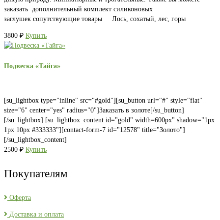
заказать дополнительный комплект силиконовых
заглушек сопутствующие товары Лось, сохатый, лес, горы
3800
₽
Купить
Подвеска «Тайга»
[su_lightbox type="inline" src="#gold"][su_button url="#" style="flat"
size="6" center="yes" radius="0"]Заказать в золоте[/su_button]
[/su_lightbox] [su_lightbox_content id="gold" width=600px" shadow="1px
1px 10px #333333"][contact-form-7 id="12578" title="Золото"]
[/su_lightbox_content]
2500
₽
Купить
Покупателям
Оферта
Доставка и оплата