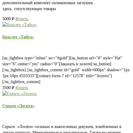
дополнительный комплект силиконовых заглушек.
здесь сопутствующие товары
5000
₽
Купить
Браслет «Тайга»
[su_lightbox type="inline" src="#gold"][su_button url="#" style="flat"
size="6" center="yes" radius="0"]Заказать в золоте[/su_button]
[/su_lightbox] [su_lightbox_content id="gold" width=600px" shadow="1px
1px 10px #333333"][contact-form-7 id="12578" title="Золото"]
[/su_lightbox_content]
3500
₽
Купить
Серьги «Лосята»
Серьги «Лосята» сильных и выносливых девушек, влюбленных в
дикую природу. Миниатюрные и трогательные. Также вы можете