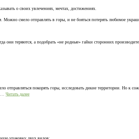
казывать о своих увлечениях, мечтах, достижениях.
 Можно смело отправлять в горы, и не бояться потерять любимое украш
гда они теряются, а подобрать «не родные» гайки сторонних производите
ело отправляться покорять горы, исследовать дикие территории. Но к со
е …
Читать далее
ную упаковку двух видов: