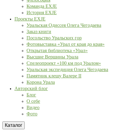
Команда EXJE
История EXJE
Проекты EXJE
Уральская Одиссея Олега Чегодаева
Заказ книги
Посольство Уральских гор
Фотовыставка «Урал от края до края»
Открытая библиотека «Урал»
Высшие Вершины Урала
Спелеопроект «100 км под Уралом»
Уральская экспедиция Олега Чегодаева
Памятник клещу Валере II
Корона Урала
Авторский блог
Блог
О себе
Видео
Фото
Каталог