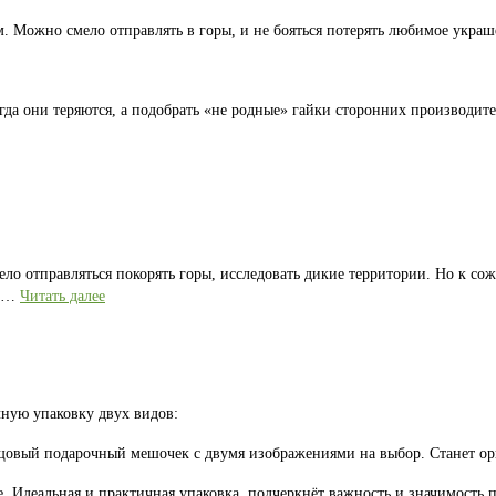
 Можно смело отправлять в горы, и не бояться потерять любимое украш
гда они теряются, а подобрать «не родные» гайки сторонних производите
ело отправляться покорять горы, исследовать дикие территории. Но к со
е …
Читать далее
ную упаковку двух видов:
лщовый подарочный мешочек с двумя изображениями на выбор. Станет 
. Идеальная и практичная упаковка, подчеркнёт важность и значимость п