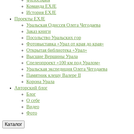
Команда EXJE
История EXJE
Проекты EXJE
Уральская Одиссея Олега Чегодаева
Заказ книги
Посольство Уральских гор
Фотовыставка «Урал от края до края»
Открытая библиотека «Урал»
Высшие Вершины Урала
Спелеопроект «100 км под Уралом»
Уральская экспедиция Олега Чегодаева
Памятник клещу Валере II
Корона Урала
Авторский блог
Блог
О себе
Видео
Фото
Каталог