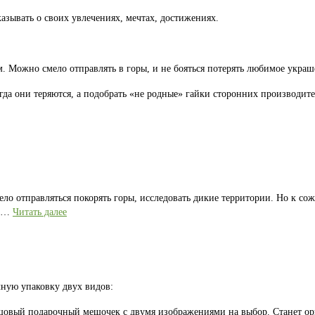
казывать о своих увлечениях, мечтах, достижениях.
 Можно смело отправлять в горы, и не бояться потерять любимое украш
гда они теряются, а подобрать «не родные» гайки сторонних производите
ело отправляться покорять горы, исследовать дикие территории. Но к со
е …
Читать далее
ную упаковку двух видов:
лщовый подарочный мешочек с двумя изображениями на выбор. Станет 