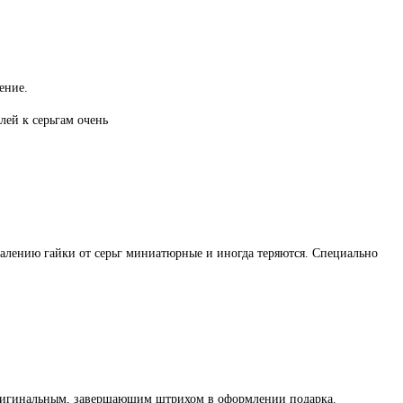
ение.
лей к серьгам очень
жалению гайки от серьг миниатюрные и иногда теряются. Специально
оригинальным, завершающим штрихом в оформлении подарка.