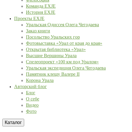
Команда EXJE
История EXJE
Проекты EXJE
Уральская Одиссея Олега Чегодаева
Заказ книги
Посольство Уральских гор
Фотовыставка «Урал от края до края»
Открытая библиотека «Урал»
Высшие Вершины Урала
Спелеопроект «100 км под Уралом»
Уральская экспедиция Олега Чегодаева
Памятник клещу Валере II
Корона Урала
Авторский блог
Блог
О себе
Видео
Фото
Каталог