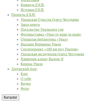
Команда EXJE
История EXJE
Проекты EXJE
Уральская Одиссея Олега Чегодаева
Заказ книги
Посольство Уральских гор
Фотовыставка «Урал от края до края»
Открытая библиотека «Урал»
Высшие Вершины Урала
Спелеопроект «100 км под Уралом»
Уральская экспедиция Олега Чегодаева
Памятник клещу Валере II
Корона Урала
Авторский блог
Блог
О себе
Видео
Фото
Каталог