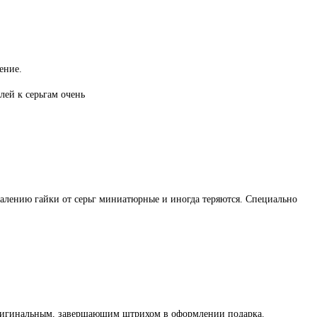
ение.
лей к серьгам очень
жалению гайки от серьг миниатюрные и иногда теряются. Специально
оригинальным, завершающим штрихом в оформлении подарка.