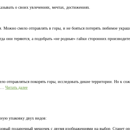
казывать о своих увлечениях, мечтах, достижениях.
 Можно смело отправлять в горы, и не бояться потерять любимое украш
гда они теряются, а подобрать «не родные» гайки сторонних производите
ело отправляться покорять горы, исследовать дикие территории. Но к со
е …
Читать далее
ную упаковку двух видов:
лщовый подарочный мешочек с двумя изображениями на выбор. Станет 