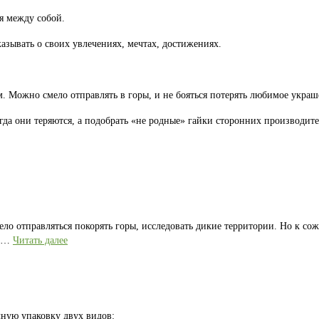
я между собой.
казывать о своих увлечениях, мечтах, достижениях.
 Можно смело отправлять в горы, и не бояться потерять любимое украш
гда они теряются, а подобрать «не родные» гайки сторонних производите
ело отправляться покорять горы, исследовать дикие территории. Но к со
е …
Читать далее
ную упаковку двух видов: