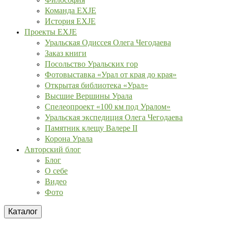
Команда EXJE
История EXJE
Проекты EXJE
Уральская Одиссея Олега Чегодаева
Заказ книги
Посольство Уральских гор
Фотовыставка «Урал от края до края»
Открытая библиотека «Урал»
Высшие Вершины Урала
Спелеопроект «100 км под Уралом»
Уральская экспедиция Олега Чегодаева
Памятник клещу Валере II
Корона Урала
Авторский блог
Блог
О себе
Видео
Фото
Каталог