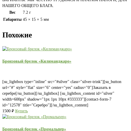
НАШЕГО ОБЩЕГО БЛАГА.
Вес
7.2 г
Габариты
45 × 15 × 5 мм
Похожие
Бронзовый брелок «Килиманджаро»
[su_lightbox type="inline" src="#silver" class="silver-trink"][su_button
url="#" style="flat" size="6" center="yes" radius="0"]Заказать в
серебре[/su_button][/su_lightbox] [su_lightbox_content id="silver"
width=600px" shadow="1px 1px 10px #333333"][contact-form-7
id="12578" title="Серебро"][/su_lightbox_content]
1500
₽
Купить
Бронзовый брелок «Промальпер»