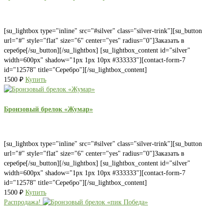
[su_lightbox type="inline" src="#silver" class="silver-trink"][su_button
url="#" style="flat" size="6" center="yes" radius="0"]Заказать в
серебре[/su_button][/su_lightbox] [su_lightbox_content id="silver"
width=600px" shadow="1px 1px 10px #333333"][contact-form-7
id="12578" title="Серебро"][/su_lightbox_content]
1500
₽
Купить
Бронзовый брелок «Жумар»
[su_lightbox type="inline" src="#silver" class="silver-trink"][su_button
url="#" style="flat" size="6" center="yes" radius="0"]Заказать в
серебре[/su_button][/su_lightbox] [su_lightbox_content id="silver"
width=600px" shadow="1px 1px 10px #333333"][contact-form-7
id="12578" title="Серебро"][/su_lightbox_content]
1500
₽
Купить
Распродажа!