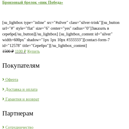
Бронзовый брелок «пик Победа»
[su_lightbox type="inline" src="#silver" class="silver-trink"][su_button
url="#" style="flat" size="6" center="yes" radius="0"]Заказать в
серебре[/su_button][/su_lightbox] [su_lightbox_content id="silver"
width=600px" shadow="1px 1px 10px #333333"][contact-form-7
id="12578" title="Серебро"][/su_lightbox_content]
Первоначальная
Текущая
1500
₽
1100
₽
Купить
цена
цена:
составляла
1100 ₽.
Покупателям
1500 ₽.
Оферта
Доставка и оплата
Гарантия и возврат
Партнерам
Сотрудничество