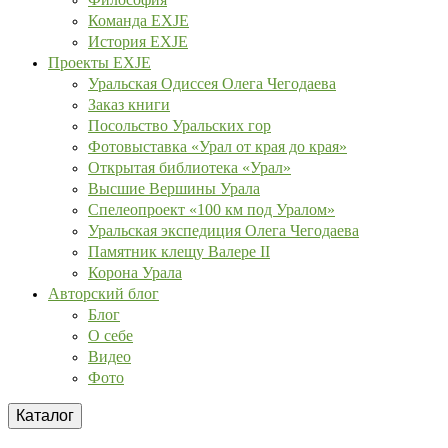
Команда EXJE
История EXJE
Проекты EXJE
Уральская Одиссея Олега Чегодаева
Заказ книги
Посольство Уральских гор
Фотовыставка «Урал от края до края»
Открытая библиотека «Урал»
Высшие Вершины Урала
Спелеопроект «100 км под Уралом»
Уральская экспедиция Олега Чегодаева
Памятник клещу Валере II
Корона Урала
Авторский блог
Блог
О себе
Видео
Фото
Каталог