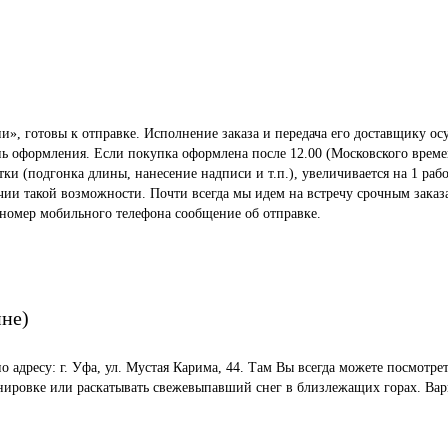
», готовы к отправке. Исполнение заказа и передача его доставщику осу
ень оформления. Если покупка оформлена после 12.00 (Московского време
 (подгонка длины, нанесение надписи и т.п.), увеличивается на 1 рабо
ичии такой возможности. Почти всегда мы идем на встречу срочным заказ
 номер мобильного телефона сообщение об отправке.
ине)
по адресу: г. Уфа, ул. Мустая Карима, 44. Там Вы всегда можете посмот
енировке или раскатывать свежевыпавший снег в близлежащих горах. Вар