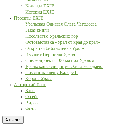
Команда EXJE
История EXJE
Проекты EXJE
Уральская Одиссея Олега Чегодаева
Заказ книги
Посольство Уральских гор
Фотовыставка «Урал от края до края»
Открытая библиотека «Урал»
Высшие Вершины Урала
Спелеопроект «100 км под Уралом»
Уральская экспедиция Олега Чегодаева
Памятник клещу Валере II
Корона Урала
Авторский блог
Блог
О себе
Видео
Фото
Каталог