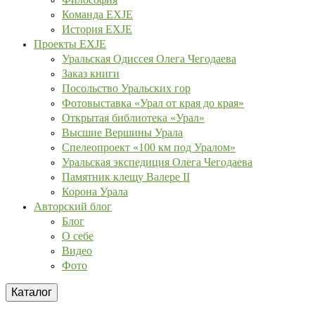
Команда EXJE
История EXJE
Проекты EXJE
Уральская Одиссея Олега Чегодаева
Заказ книги
Посольство Уральских гор
Фотовыставка «Урал от края до края»
Открытая библиотека «Урал»
Высшие Вершины Урала
Спелеопроект «100 км под Уралом»
Уральская экспедиция Олега Чегодаева
Памятник клещу Валере II
Корона Урала
Авторский блог
Блог
О себе
Видео
Фото
Каталог