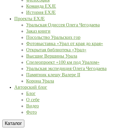
Команда EXJE
История EXJE
Проекты EXJE
Уральская Одиссея Олега Чегодаева
Заказ книги
Посольство Уральских гор
Фотовыставка «Урал от края до края»
Открытая библиотека «Урал»
Высшие Вершины Урала
Спелеопроект «100 км под Уралом»
Уральская экспедиция Олега Чегодаева
Памятник клещу Валере II
Корона Урала
Авторский блог
Блог
О себе
Видео
Фото
Каталог