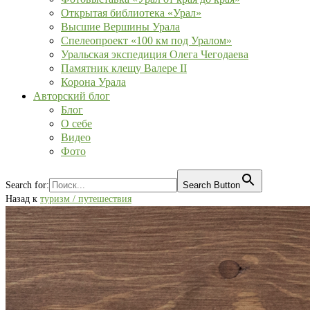
Открытая библиотека «Урал»
Высшие Вершины Урала
Спелеопроект «100 км под Уралом»
Уральская экспедиция Олега Чегодаева
Памятник клещу Валере II
Корона Урала
Авторский блог
Блог
О себе
Видео
Фото
Search for:
Search Button
Назад к
туризм / путешествия