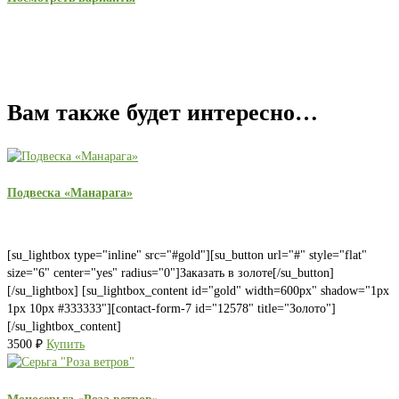
Вам также будет интересно…
Подвеска «Манарага»
[su_lightbox type="inline" src="#gold"][su_button url="#" style="flat"
size="6" center="yes" radius="0"]Заказать в золоте[/su_button]
[/su_lightbox] [su_lightbox_content id="gold" width=600px" shadow="1px
1px 10px #333333"][contact-form-7 id="12578" title="Золото"]
[/su_lightbox_content]
3500
₽
Купить