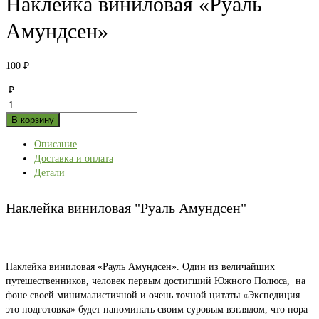
Наклейка виниловая «Руаль
Амундсен»
100
₽
₽
Количество
товара
В корзину
Наклейка
Описание
виниловая
Доставка и оплата
"Руаль
Детали
Амундсен"
Наклейка виниловая "Руаль Амундсен"
Наклейка виниловая «Рауль Амундсен». Один из величайших
путешественников, человек первым достигший Южного Полюса, на
фоне своей минималистичной и очень точной цитаты «Экспедиция —
это подготовка» будет напоминать своим суровым взглядом, что пора