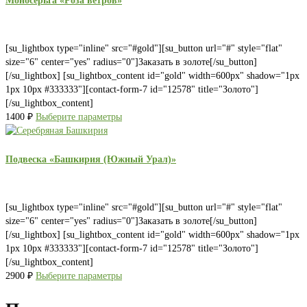
Моносерьга «Роза ветров»
[su_lightbox type="inline" src="#gold"][su_button url="#" style="flat"
size="6" center="yes" radius="0"]Заказать в золоте[/su_button]
[/su_lightbox] [su_lightbox_content id="gold" width=600px" shadow="1px
1px 10px #333333"][contact-form-7 id="12578" title="Золото"]
[/su_lightbox_content]
1400
₽
Выберите параметры
Подвеска «Башкирия (Южный Урал)»
[su_lightbox type="inline" src="#gold"][su_button url="#" style="flat"
size="6" center="yes" radius="0"]Заказать в золоте[/su_button]
[/su_lightbox] [su_lightbox_content id="gold" width=600px" shadow="1px
1px 10px #333333"][contact-form-7 id="12578" title="Золото"]
[/su_lightbox_content]
2900
₽
Выберите параметры