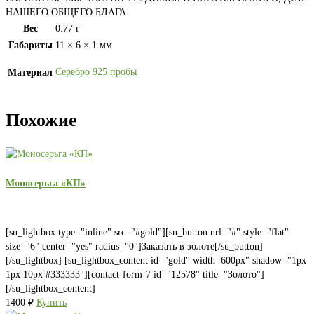
НАШЕГО ОБЩЕГО БЛАГА.
Вес
0.77 г
Габариты
11 × 6 × 1 мм
Серебро 925 пробы
Материал
Похожие
Моносерьга «КП»
[su_lightbox type="inline" src="#gold"][su_button url="#" style="flat"
size="6" center="yes" radius="0"]Заказать в золоте[/su_button]
[/su_lightbox] [su_lightbox_content id="gold" width=600px" shadow="1px
1px 10px #333333"][contact-form-7 id="12578" title="Золото"]
[/su_lightbox_content]
1400
₽
Купить