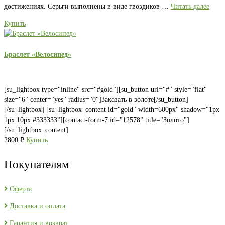
достижениях. Серьги выполнены в виде гвоздиков …
Читать далее
Купить
Браслет «Велосипед»
[su_lightbox type="inline" src="#gold"][su_button url="#" style="flat"
size="6" center="yes" radius="0"]Заказать в золоте[/su_button]
[/su_lightbox] [su_lightbox_content id="gold" width=600px" shadow="1px
1px 10px #333333"][contact-form-7 id="12578" title="Золото"]
[/su_lightbox_content]
2800
₽
Купить
Покупателям
Оферта
Доставка и оплата
Гарантия и возврат