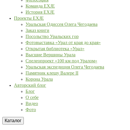
Команда EXJE
История EXJE
Проекты EXJE
Уральская Одиссея Олега Чегодаева
Заказ книги
Посольство Уральских гор
Фотовыставка «Урал от края до края»
Открытая библиотека «Урал»
Высшие Вершины Урала
Спелеопроект «100 км под Уралом»
Уральская экспедиция Олега Чегодаева
Памятник клещу Валере II
Корона Урала
Авторский блог
Блог
О себе
Видео
Фото
Каталог