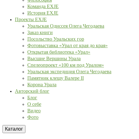
Команда EXJE
История EXJE
Проекты EXJE
Уральская Одиссея Олега Чегодаева
Заказ книги
Посольство Уральских гор
Фотовыставка «Урал от края до края»
Открытая библиотека «Урал»
Высшие Вершины Урала
Спелеопроект «100 км под Уралом»
Уральская экспедиция Олега Чегодаева
Памятник клещу Валере II
Корона Урала
Авторский блог
Блог
О себе
Видео
Фото
Каталог